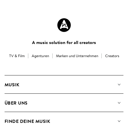
A music solution for all creators
TV & Film
Agenturen
Marken und Unternehmen
Creators
MUSIK
Unsere Musik
ÜBER UNS
Suche
Angaben für Verwertungsgesellschaften
Playlisten
FINDE DEINE MUSIK
Blog
Alben