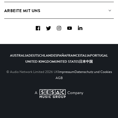
FAQs
Wie wir KI nutzen
Collections
ARBEITE MIT UNS
Kontakt
Top 20
Karriere
Facebook
Twitter
Instagram
YouTube
LinkedIn
A&R - Demo-Einsendungen
AUSTRALIA
DEUTSCHLAND
ESPAÑA
FRANCE
ITALIA
PORTUGAL
UNITED KINGDOM
UNITED STATES
日本
中国
© Audio Network Limited
2026
UK
Impressum
Datenschutz und Cookies
AGB
A SESAC Company