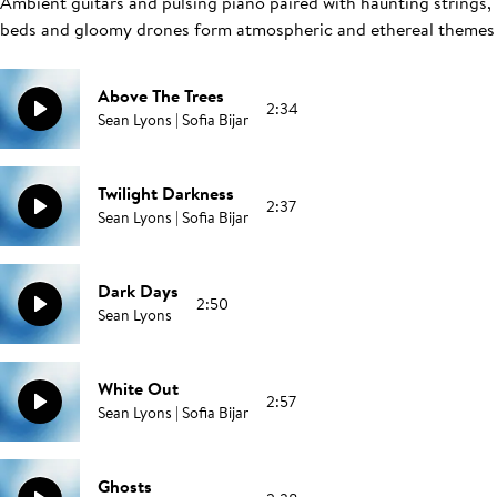
Ambient guitars and pulsing piano paired with haunting strings,
beds and gloomy drones form atmospheric and ethereal themes
Above The Trees
2:34
Sean Lyons | Sofia Bijar
Twilight Darkness
2:37
Sean Lyons | Sofia Bijar
Dark Days
2:50
Sean Lyons
White Out
2:57
Sean Lyons | Sofia Bijar
Ghosts