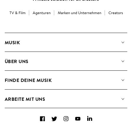
TV & Film
Agenturen
Marken und Unternehmen
Creators
MUSIK
Unsere Musik
ÜBER UNS
Suche
Angaben für Verwertungsgesellschaften
Playlisten
FINDE DEINE MUSIK
Blog
Alben
FAQs
Wie wir KI nutzen
Collections
ARBEITE MIT UNS
Kontakt
Top 20
Karriere
Facebook
Twitter
Instagram
YouTube
LinkedIn
A&R - Demo-Einsendungen