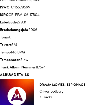
ISWC
T0116579599
ISRC
GB-FFM-06-17504
Labelcode
27831
Erscheinungsjahr
2006
Tonart
Fm
Taktart
3/4
Tempo
146 BPM
Temponoten
Slow
Track Album Nummer
1175/4
ALBUMDETAILS
DRAMA MOVIES, ESPIONAGE
Oliver Ledbury
7 Tracks