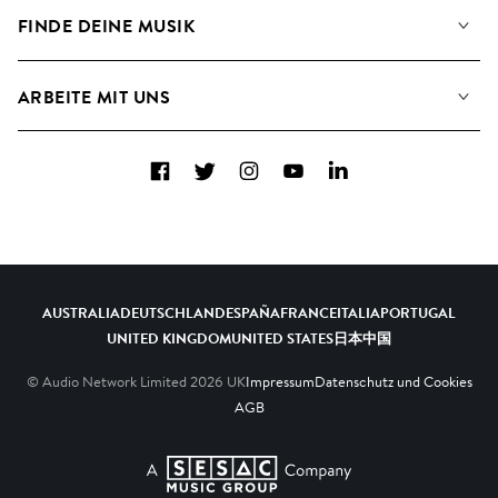
Angaben für Verwertungsgesellschaften
Playlisten
FINDE DEINE MUSIK
Blog
Alben
FAQs
Wie wir KI nutzen
Collections
ARBEITE MIT UNS
Kontakt
Top 20
Karriere
Facebook
Twitter
Instagram
YouTube
LinkedIn
A&R - Demo-Einsendungen
AUSTRALIA
DEUTSCHLAND
ESPAÑA
FRANCE
ITALIA
PORTUGAL
UNITED KINGDOM
UNITED STATES
日本
中国
© Audio Network Limited
2026
UK
Impressum
Datenschutz und Cookies
AGB
A SESAC Company