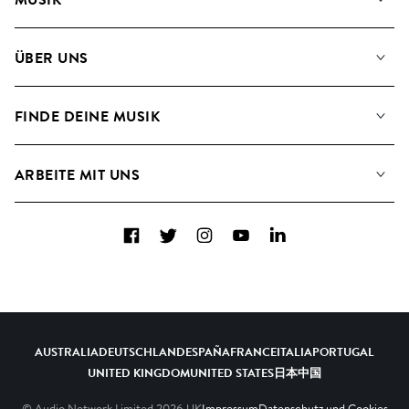
Unsere Musik
ÜBER UNS
Suche
Angaben für Verwertungsgesellschaften
Playlisten
FINDE DEINE MUSIK
Blog
Alben
FAQs
Wie wir KI nutzen
Collections
ARBEITE MIT UNS
Kontakt
Top 20
Karriere
Facebook
Twitter
Instagram
YouTube
LinkedIn
A&R - Demo-Einsendungen
AUSTRALIA
DEUTSCHLAND
ESPAÑA
FRANCE
ITALIA
PORTUGAL
UNITED KINGDOM
UNITED STATES
日本
中国
© Audio Network Limited
2026
UK
Impressum
Datenschutz und Cookies