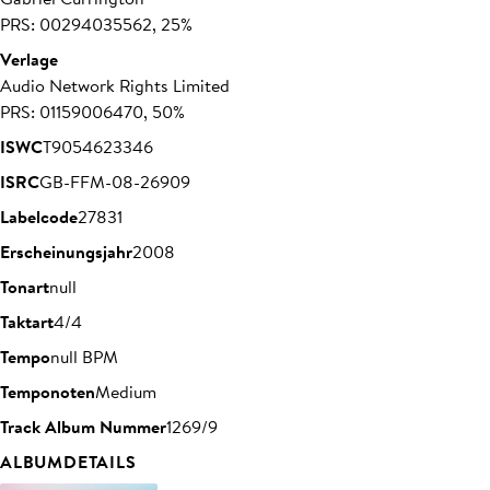
PRS: 00294035562, 25%
Verlage
Audio Network Rights Limited
PRS: 01159006470, 50%
ISWC
T9054623346
ISRC
GB-FFM-08-26909
Labelcode
27831
Erscheinungsjahr
2008
Tonart
null
Taktart
4/4
Tempo
null BPM
Temponoten
Medium
Track Album Nummer
1269/9
ALBUMDETAILS