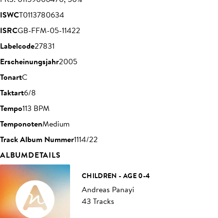
ISWC
T0113780634
ISRC
GB-FFM-05-11422
Labelcode
27831
Erscheinungsjahr
2005
Tonart
C
Taktart
6/8
Tempo
113 BPM
Temponoten
Medium
Track Album Nummer
1114/22
ALBUMDETAILS
CHILDREN - AGE 0-4
Andreas Panayi
43 Tracks