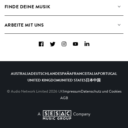
Angaben für Verwertungsgesellschaften
Playlisten
FINDE DEINE MUSIK
Blog
Alben
FAQs
Wie wir KI nutzen
Collections
ARBEITE MIT UNS
Kontakt
Top 20
Karriere
Facebook
Twitter
Instagram
YouTube
LinkedIn
A&R - Demo-Einsendungen
AUSTRALIA
DEUTSCHLAND
ESPAÑA
FRANCE
ITALIA
PORTUGAL
UNITED KINGDOM
UNITED STATES
日本
中国
© Audio Network Limited
2026
UK
Impressum
Datenschutz und Cookies
AGB
A SESAC Company