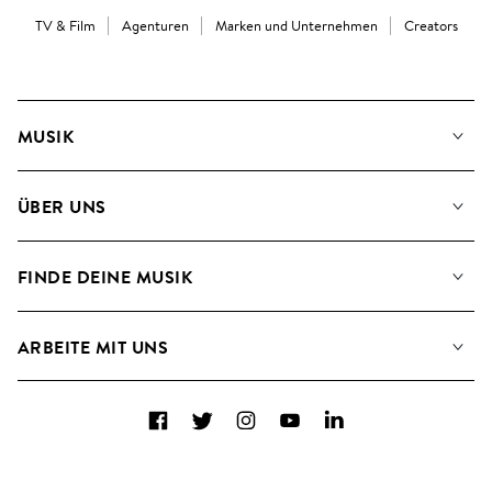
TV & Film
Agenturen
Marken und Unternehmen
Creators
MUSIK
Unsere Musik
ÜBER UNS
Suche
Angaben für Verwertungsgesellschaften
Playlisten
FINDE DEINE MUSIK
Blog
Alben
FAQs
Wie wir KI nutzen
Collections
ARBEITE MIT UNS
Kontakt
Top 20
Karriere
Facebook
Twitter
Instagram
YouTube
LinkedIn
A&R - Demo-Einsendungen