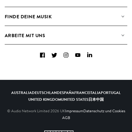
Suche
Angaben für Verwertungsgesellschaften
Playlisten
FINDE DEINE MUSIK
Blog
Alben
FAQs
Wie wir KI nutzen
Collections
ARBEITE MIT UNS
Kontakt
Top 20
Karriere
Facebook
Twitter
Instagram
YouTube
LinkedIn
A&R - Demo-Einsendungen
AUSTRALIA
DEUTSCHLAND
ESPAÑA
FRANCE
ITALIA
PORTUGAL
UNITED KINGDOM
UNITED STATES
日本
中国
© Audio Network Limited
2026
UK
Impressum
Datenschutz und Cookies
AGB