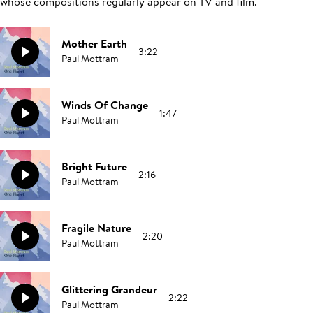
whose compositions regularly appear on TV and film.
Mother Earth
3:22
Paul Mottram
Winds Of Change
1:47
Paul Mottram
Bright Future
2:16
Paul Mottram
Fragile Nature
2:20
Paul Mottram
Glittering Grandeur
2:22
Paul Mottram