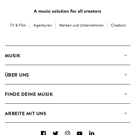
A music solution for all creators
TV & Film
Agenturen
Marken und Unternehmen
Creators
MUSIK
Unsere Musik
ÜBER UNS
Suche
Angaben für Verwertungsgesellschaften
Playlisten
FINDE DEINE MUSIK
Blog
Alben
FAQs
Wie wir KI nutzen
Collections
ARBEITE MIT UNS
Kontakt
Top 20
Karriere
Facebook
Twitter
Instagram
YouTube
LinkedIn