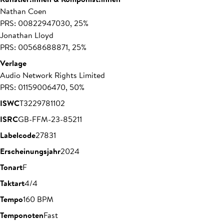
Nathan Coen
PRS: 00822947030, 25%
Jonathan Lloyd
PRS: 00568688871, 25%
Verlage
Audio Network Rights Limited
PRS: 01159006470, 50%
ISWC
T3229781102
ISRC
GB-FFM-23-85211
Labelcode
27831
Erscheinungsjahr
2024
Tonart
F
Taktart
4/4
Tempo
160 BPM
Temponoten
Fast