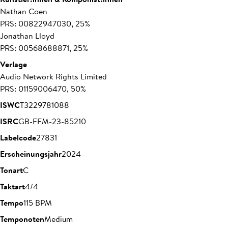
Nathan Coen
PRS: 00822947030, 25%
Jonathan Lloyd
PRS: 00568688871, 25%
Verlage
Audio Network Rights Limited
PRS: 01159006470, 50%
ISWC
T3229781088
ISRC
GB-FFM-23-85210
Labelcode
27831
Erscheinungsjahr
2024
Tonart
C
Taktart
4/4
Tempo
115 BPM
Temponoten
Medium