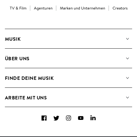
TV & Film
Agenturen
Marken und Unternehmen
Creators
MUSIK
Unsere Musik
ÜBER UNS
Suche
Angaben für Verwertungsgesellschaften
Playlisten
FINDE DEINE MUSIK
Blog
Alben
FAQs
Wie wir KI nutzen
Collections
ARBEITE MIT UNS
Kontakt
Top 20
Karriere
Facebook
Twitter
Instagram
YouTube
LinkedIn
A&R - Demo-Einsendungen