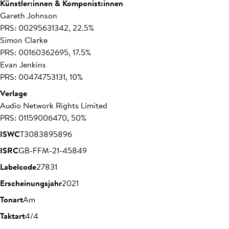
Künstler:innen & Komponist:innen
Gareth Johnson
PRS: 00295631342, 22.5%
Simon Clarke
PRS: 00160362695, 17.5%
Evan Jenkins
PRS: 00474753131, 10%
Verlage
Audio Network Rights Limited
PRS: 01159006470, 50%
ISWC
T3083895896
ISRC
GB-FFM-21-45849
Labelcode
27831
Erscheinungsjahr
2021
Tonart
Am
Taktart
4/4