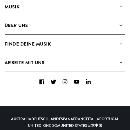
MUSIK
Unsere Musik
ÜBER UNS
Suche
Angaben für Verwertungsgesellschaften
Playlisten
FINDE DEINE MUSIK
Blog
Alben
FAQs
Wie wir KI nutzen
Collections
ARBEITE MIT UNS
Kontakt
Top 20
Karriere
Facebook
Twitter
Instagram
YouTube
LinkedIn
A&R - Demo-Einsendungen
AUSTRALIA
DEUTSCHLAND
ESPAÑA
FRANCE
ITALIA
PORTUGAL
UNITED KINGDOM
UNITED STATES
日本
中国