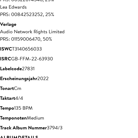
Lea Edwards
PRS: 00842523252, 25%
Verlage
Audio Network Rights Limited
PRS: 01159006470, 50%
ISWC
T3140656033
ISRC
GB-FFM-22-63930
Labelcode
27831
Erscheinungsjahr
2022
Tonart
Cm
Taktart
4/4
Tempo
135 BPM
Temponoten
Medium
Track Album Nummer
3794/3
ALBUMDETAILS