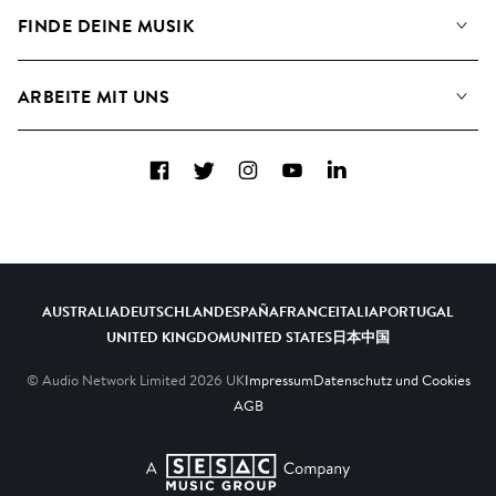
Angaben für Verwertungsgesellschaften
Playlisten
FINDE DEINE MUSIK
Blog
Alben
FAQs
Wie wir KI nutzen
Collections
ARBEITE MIT UNS
Kontakt
Top 20
Karriere
Facebook
Twitter
Instagram
YouTube
LinkedIn
A&R - Demo-Einsendungen
AUSTRALIA
DEUTSCHLAND
ESPAÑA
FRANCE
ITALIA
PORTUGAL
UNITED KINGDOM
UNITED STATES
日本
中国
© Audio Network Limited
2026
UK
Impressum
Datenschutz und Cookies
AGB
A SESAC Company