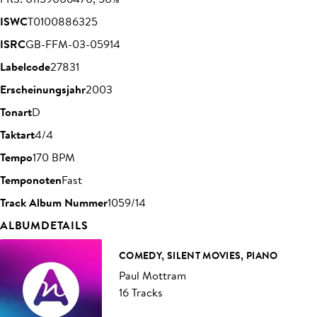
ISWC
T0100886325
ISRC
GB-FFM-03-05914
Labelcode
27831
Erscheinungsjahr
2003
Tonart
D
Taktart
4/4
Tempo
170 BPM
Temponoten
Fast
Track Album Nummer
1059/14
ALBUMDETAILS
COMEDY, SILENT MOVIES, PIANO
Paul Mottram
16 Tracks