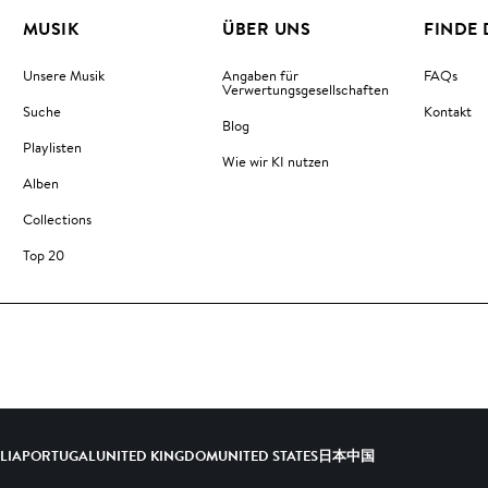
MUSIK
ÜBER UNS
FINDE 
Unsere Musik
Angaben für
FAQs
Verwertungsgesellschaften
Suche
Kontakt
Blog
Playlisten
Wie wir KI nutzen
Alben
Collections
Top 20
ALIA
PORTUGAL
UNITED KINGDOM
UNITED STATES
日本
中国