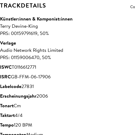
TRACKDETAILS
Co
Künstler:innen & Komponist:innen
Terry Devine-King
PRS: 00159791619, 50%
Verlage
Audio Network Rights Limited
PRS: 01159006470, 50%
ISWC
T0116612771
ISRC
GB-FFM-06-17906
Labelcode
27831
Erscheinungsjahr
2006
Tonart
Cm
Taktart
4/4
Tempo
120 BPM
Temponoten
Medium