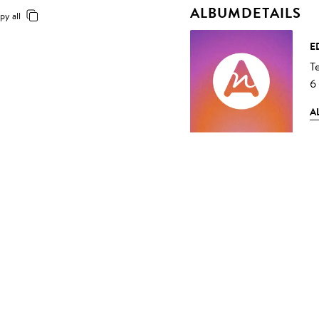
ALBUMDETAILS
py all
E
T
6
A