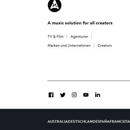
A music solution for all creators
TV & Film
Agenturen
Marken und Unternehmen
Creators
Facebook
Twitter
Instagram
YouTube
LinkedIn
AUSTRALIA
DEUTSCHLAND
ESPAÑA
FRANCE
IT