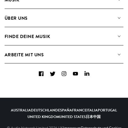
Unsere Musik
ÜBER UNS
Suche
Angaben für Verwertungsgesellschaften
Playlisten
FINDE DEINE MUSIK
Blog
Alben
FAQs
Wie wir KI nutzen
Collections
ARBEITE MIT UNS
Kontakt
Top 20
Karriere
Facebook
Twitter
Instagram
YouTube
LinkedIn
A&R - Demo-Einsendungen
AUSTRALIA
DEUTSCHLAND
ESPAÑA
FRANCE
ITALIA
PORTUGAL
UNITED KINGDOM
UNITED STATES
日本
中国
© Audio Network Limited
2026
UK
Impressum
Datenschutz und Cookies