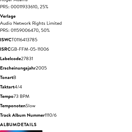
PRS: 00011933610, 25%
Verlage
Audio Network Rights Limited
PRS: 01159006470, 50%
ISWC
T0116413785
ISRC
GB-FFM-05-11006
Labelcode
27831
Erscheinungsjahr
2005
Tonart
B
Taktart
4/4
Tempo
73 BPM
Temponoten
Slow
Track Album Nummer
1110/6
ALBUMDETAILS