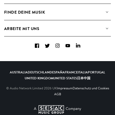
Angaben für Verwertungsgesellschaften
Playlisten
FINDE DEINE MUSIK
Blog
Alben
FAQs
Wie wir KI nutzen
Collections
ARBEITE MIT UNS
Kontakt
Top 20
Karriere
Facebook
Twitter
Instagram
YouTube
LinkedIn
A&R - Demo-Einsendungen
AUSTRALIA
DEUTSCHLAND
ESPAÑA
FRANCE
ITALIA
PORTUGAL
UNITED KINGDOM
UNITED STATES
日本
中国
© Audio Network Limited
2026
UK
Impressum
Datenschutz und Cookies
AGB
A SESAC Company