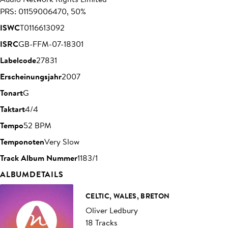
PRS: 01159006470, 50%
ISWC
T0116613092
ISRC
GB-FFM-07-18301
Labelcode
27831
Erscheinungsjahr
2007
Tonart
G
Taktart
4/4
Tempo
52 BPM
Temponoten
Very Slow
Track Album Nummer
1183/1
ALBUMDETAILS
CELTIC, WALES, BRETON
Oliver Ledbury
18 Tracks