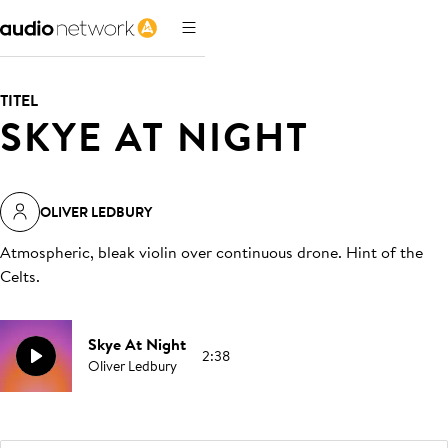
TITEL
SKYE AT NIGHT
OLIVER LEDBURY
Atmospheric, bleak violin over continuous drone. Hint of the
Celts
.
Skye At Night
2:38
Oliver Ledbury