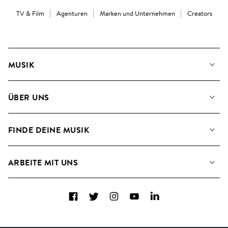
TV & Film
Agenturen
Marken und Unternehmen
Creators
MUSIK
Unsere Musik
ÜBER UNS
Suche
Angaben für Verwertungsgesellschaften
Playlisten
FINDE DEINE MUSIK
Blog
Alben
FAQs
Wie wir KI nutzen
Collections
ARBEITE MIT UNS
Kontakt
Top 20
Karriere
Facebook
Twitter
Instagram
YouTube
LinkedIn
A&R - Demo-Einsendungen