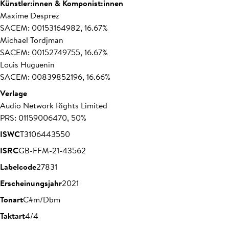
Künstler:innen & Komponist:innen
Maxime Desprez
SACEM: 00153164982, 16.67%
Michael Tordjman
SACEM: 00152749755, 16.67%
Louis Huguenin
SACEM: 00839852196, 16.66%
Verlage
Audio Network Rights Limited
PRS: 01159006470, 50%
ISWC
T3106443550
ISRC
GB-FFM-21-43562
Labelcode
27831
Erscheinungsjahr
2021
Tonart
C#m/Dbm
Taktart
4/4