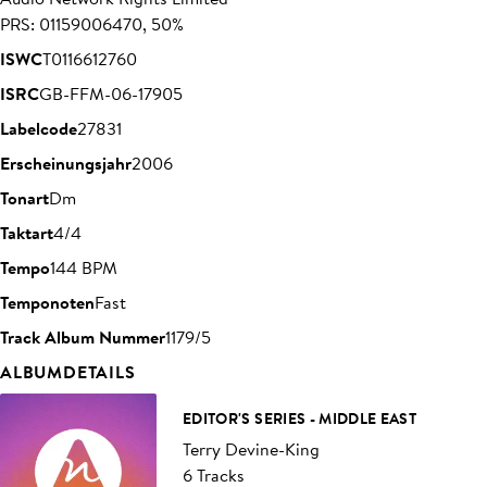
PRS: 01159006470, 50%
ISWC
T0116612760
ISRC
GB-FFM-06-17905
Labelcode
27831
Erscheinungsjahr
2006
Tonart
Dm
Taktart
4/4
Tempo
144 BPM
Temponoten
Fast
Track Album Nummer
1179/5
ALBUMDETAILS
EDITOR'S SERIES - MIDDLE EAST
Terry Devine-King
6 Tracks