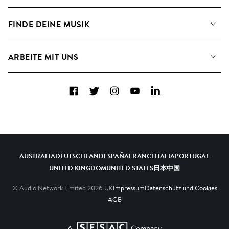
Angaben für Verwertungsgesellschaften
Playlisten
FINDE DEINE MUSIK
Blog
Alben
FAQs
Wie wir KI nutzen
Collections
ARBEITE MIT UNS
Kontakt
Top 20
Karriere
Facebook
Twitter
Instagram
YouTube
LinkedIn
A&R - Demo-Einsendungen
AUSTRALIA
DEUTSCHLAND
ESPAÑA
FRANCE
ITALIA
PORTUGAL
UNITED KINGDOM
UNITED STATES
日本
中国
© Audio Network Limited
2026
UK
Impressum
Datenschutz und Cookies
AGB
A SESAC Company