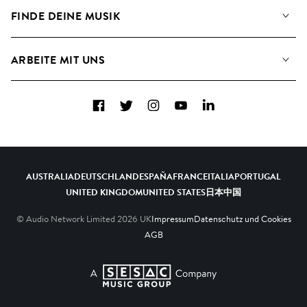
Angaben für Verwertungsgesellschaften
Playlisten
FINDE DEINE MUSIK
Blog
Alben
FAQs
Wie wir KI nutzen
Collections
ARBEITE MIT UNS
Kontakt
Top 20
Karriere
Facebook
Twitter
Instagram
YouTube
LinkedIn
A&R - Demo-Einsendungen
AUSTRALIA
DEUTSCHLAND
ESPAÑA
FRANCE
ITALIA
PORTUGAL
UNITED KINGDOM
UNITED STATES
日本
中国
© Audio Network Limited
2026
UK
Impressum
Datenschutz und Cookies
AGB
A SESAC Company