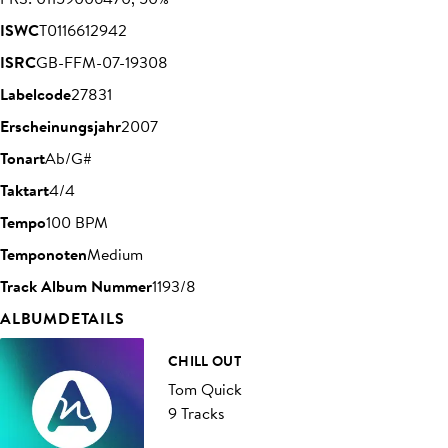
ISWC
T0116612942
ISRC
GB-FFM-07-19308
Labelcode
27831
Erscheinungsjahr
2007
Tonart
Ab/G#
Taktart
4/4
Tempo
100 BPM
Temponoten
Medium
Track Album Nummer
1193/8
ALBUMDETAILS
CHILL OUT
Tom Quick
9 Tracks