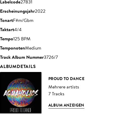
Labelcode
27831
Erscheinungsjahr
2022
Tonart
F#m/Gbm
Taktart
4/4
Tempo
125 BPM
Temponoten
Medium
Track Album Nummer
3726/7
ALBUMDETAILS
PROUD TO DANCE
Mehrere artists
7 Tracks
ALBUM ANZEIGEN