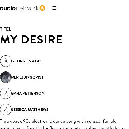
TITEL
MY DESIRE
GEORGE NAKAS
PER LJUNGQVIST
SARA PETTERSON
JESSICA MATTHEWS
Throwback 90s electronic dance song with sensual female
vocal, piano, four to the floor drums, atmospheric synth drops