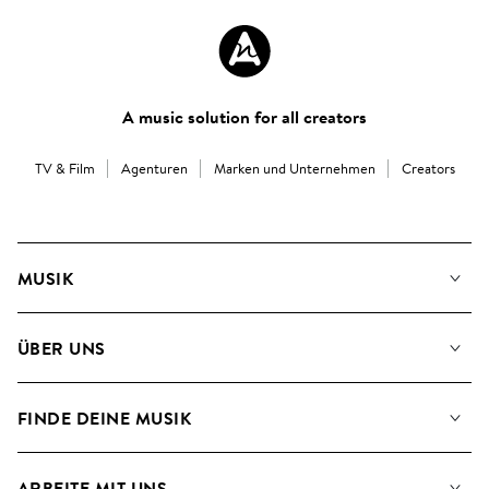
A music solution for all creators
TV & Film
Agenturen
Marken und Unternehmen
Creators
MUSIK
Unsere Musik
ÜBER UNS
Suche
Angaben für Verwertungsgesellschaften
Playlisten
FINDE DEINE MUSIK
Blog
Alben
FAQs
Wie wir KI nutzen
Collections
ARBEITE MIT UNS