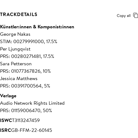
TRACKDETAILS
Copy all
Künstler:innen & Komponist:innen
George Nakas
STIM: 00279991000, 17.5%
Per Ljungqvist
PRS: 00280271481, 17.5%
Sara Petterson
PRS: 01077367826, 10%
Jessica Matthews
PRS: 00391700564, 5%
Verlage
Audio Network Rights Limited
PRS: 01159006470, 50%
ISWC
T3113247459
ISRC
GB-FFM-22-60145