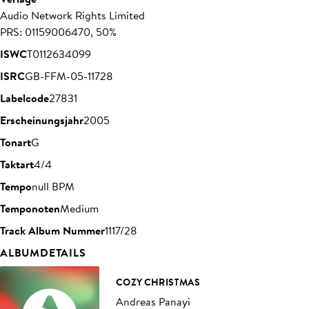
Audio Network Rights Limited
PRS: 01159006470, 50%
ISWC
T0112634099
ISRC
GB-FFM-05-11728
Labelcode
27831
Erscheinungsjahr
2005
Tonart
G
Taktart
4/4
Tempo
null BPM
Temponoten
Medium
Track Album Nummer
1117/28
ALBUMDETAILS
COZY CHRISTMAS
Andreas Panayi