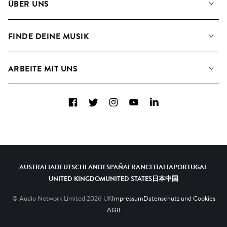
ÜBER UNS
Suche
Angaben für Verwertungsgesellschaften
Playlisten
FINDE DEINE MUSIK
Blog
Alben
FAQs
Wie wir KI nutzen
Collections
ARBEITE MIT UNS
Kontakt
Top 20
Karriere
Facebook
Twitter
Instagram
YouTube
LinkedIn
A&R - Demo-Einsendungen
AUSTRALIA
DEUTSCHLAND
ESPAÑA
FRANCE
ITALIA
PORTUGAL
UNITED KINGDOM
UNITED STATES
日本
中国
© Audio Network Limited
2026
UK
Impressum
Datenschutz und Cookies
AGB