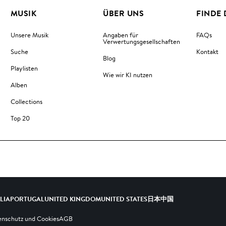
MUSIK
ÜBER UNS
FINDE 
Unsere Musik
Angaben für
FAQs
Verwertungsgesellschaften
Suche
Kontakt
Blog
Playlisten
Wie wir KI nutzen
Alben
Collections
Top 20
ALIA
PORTUGAL
UNITED KINGDOM
UNITED STATES
日本
中国
nschutz und Cookies
AGB