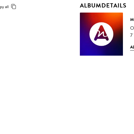
ALBUMDETAILS
py all
M
O
7
A