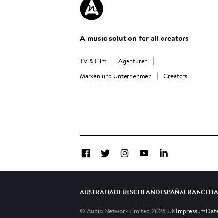
A music solution for all creators
TV & Film
Agenturen
Marken und Unternehmen
Creators
Facebook
Twitter
Instagram
YouTube
LinkedIn
AUSTRALIA
DEUTSCHLAND
ESPAÑA
FRANCE
IT
© Audio Network Limited
2026
UK
Impressum
Date