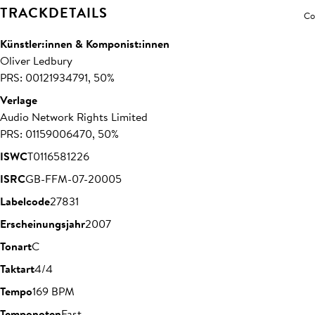
TRACKDETAILS
Co
Künstler:innen & Komponist:innen
Oliver Ledbury
PRS: 00121934791, 50%
Verlage
Audio Network Rights Limited
PRS: 01159006470, 50%
ISWC
T0116581226
ISRC
GB-FFM-07-20005
Labelcode
27831
Erscheinungsjahr
2007
Tonart
C
Taktart
4/4
Tempo
169 BPM
Temponoten
Fast