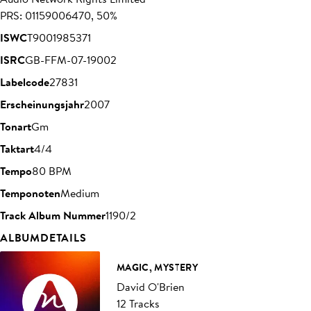
PRS: 01159006470, 50%
ISWC
T9001985371
ISRC
GB-FFM-07-19002
Labelcode
27831
Erscheinungsjahr
2007
Tonart
Gm
Taktart
4/4
Tempo
80 BPM
Temponoten
Medium
Track Album Nummer
1190/2
ALBUMDETAILS
MAGIC, MYSTERY
David O'Brien
12 Tracks