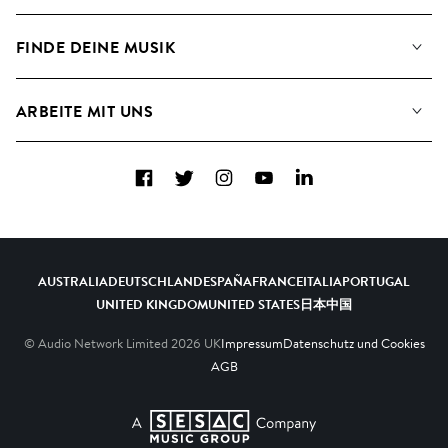
Angaben für Verwertungsgesellschaften
Playlisten
FINDE DEINE MUSIK
Blog
Alben
FAQs
Wie wir KI nutzen
Collections
ARBEITE MIT UNS
Kontakt
Top 20
Karriere
Facebook
Twitter
Instagram
YouTube
LinkedIn
A&R - Demo-Einsendungen
AUSTRALIA
DEUTSCHLAND
ESPAÑA
FRANCE
ITALIA
PORTUGAL
UNITED KINGDOM
UNITED STATES
日本
中国
© Audio Network Limited
2026
UK
Impressum
Datenschutz und Cookies
AGB
A SESAC Company