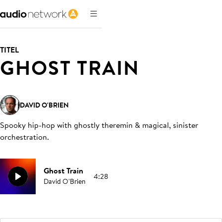
TITEL
GHOST TRAIN
DAVID O'BRIEN
Spooky hip-hop with ghostly theremin & magical, sinister
orchestration
.
Ghost Train
4:28
David O'Brien