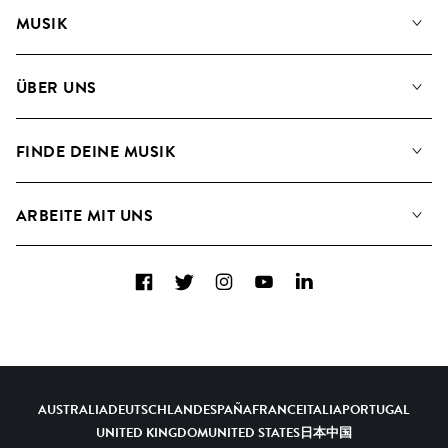
MUSIK
Unsere Musik
ÜBER UNS
Suche
Angaben für Verwertungsgesellschaften
Playlisten
FINDE DEINE MUSIK
Blog
Alben
FAQs
Wie wir KI nutzen
Collections
ARBEITE MIT UNS
Kontakt
Top 20
Karriere
Facebook
Twitter
Instagram
YouTube
LinkedIn
A&R - Demo-Einsendungen
AUSTRALIA
DEUTSCHLAND
ESPAÑA
FRANCE
ITALIA
PORTUGAL
UNITED KINGDOM
UNITED STATES
日本
中国