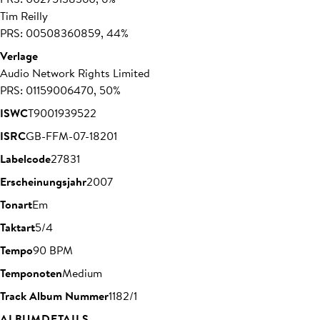
Tim Reilly
PRS: 00508360859, 44%
Verlage
Audio Network Rights Limited
PRS: 01159006470, 50%
ISWC
T9001939522
ISRC
GB-FFM-07-18201
Labelcode
27831
Erscheinungsjahr
2007
Tonart
Em
Taktart
5/4
Tempo
90 BPM
Temponoten
Medium
Track Album Nummer
1182/1
ALBUMDETAILS