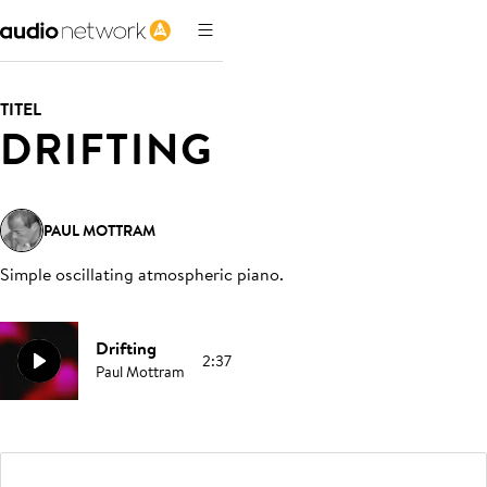
TITEL
DRIFTING
PAUL MOTTRAM
Simple oscillating atmospheric piano
.
Drifting
2:37
Paul Mottram