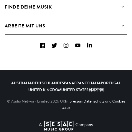
Angaben für Verwertungsgesellschaften
Playlisten
FINDE DEINE MUSIK
Blog
Alben
FAQs
Wie wir KI nutzen
Collections
ARBEITE MIT UNS
Kontakt
Top 20
Karriere
Facebook
Twitter
Instagram
YouTube
LinkedIn
A&R - Demo-Einsendungen
AUSTRALIA
DEUTSCHLAND
ESPAÑA
FRANCE
ITALIA
PORTUGAL
UNITED KINGDOM
UNITED STATES
日本
中国
© Audio Network Limited
2026
UK
Impressum
Datenschutz und Cookies
AGB
A SESAC Company