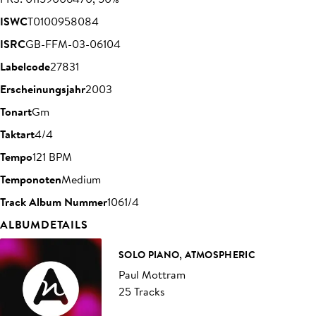
ISWC
T0100958084
ISRC
GB-FFM-03-06104
Labelcode
27831
Erscheinungsjahr
2003
Tonart
Gm
Taktart
4/4
Tempo
121 BPM
Temponoten
Medium
Track Album Nummer
1061/4
ALBUMDETAILS
SOLO PIANO, ATMOSPHERIC
Paul Mottram
25 Tracks