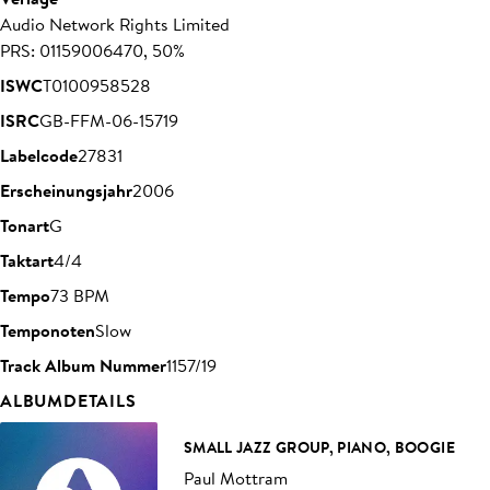
Audio Network Rights Limited
PRS: 01159006470, 50%
ISWC
T0100958528
ISRC
GB-FFM-06-15719
Labelcode
27831
Erscheinungsjahr
2006
Tonart
G
Taktart
4/4
Tempo
73 BPM
Temponoten
Slow
Track Album Nummer
1157/19
ALBUMDETAILS
SMALL JAZZ GROUP, PIANO, BOOGIE
Paul Mottram