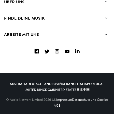
ÜBER UNS
Suche
Angaben für Verwertungsgesellschaften
Playlisten
FINDE DEINE MUSIK
Blog
Alben
FAQs
Wie wir KI nutzen
Collections
ARBEITE MIT UNS
Kontakt
Top 20
Karriere
Facebook
Twitter
Instagram
YouTube
LinkedIn
A&R - Demo-Einsendungen
AUSTRALIA
DEUTSCHLAND
ESPAÑA
FRANCE
ITALIA
PORTUGAL
UNITED KINGDOM
UNITED STATES
日本
中国
© Audio Network Limited
2026
UK
Impressum
Datenschutz und Cookies
AGB