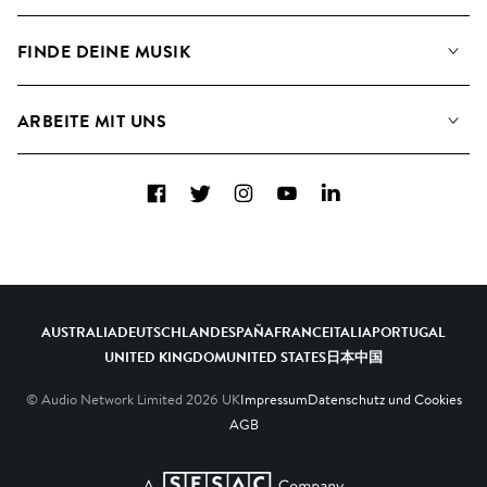
Angaben für Verwertungsgesellschaften
Playlisten
FINDE DEINE MUSIK
Blog
Alben
FAQs
Wie wir KI nutzen
Collections
ARBEITE MIT UNS
Kontakt
Top 20
Karriere
Facebook
Twitter
Instagram
YouTube
LinkedIn
A&R - Demo-Einsendungen
AUSTRALIA
DEUTSCHLAND
ESPAÑA
FRANCE
ITALIA
PORTUGAL
UNITED KINGDOM
UNITED STATES
日本
中国
© Audio Network Limited
2026
UK
Impressum
Datenschutz und Cookies
AGB
A SESAC Company