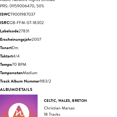
PRS: 01159006470, 50%
ISWC
T9001987037
ISRC
GB-FFM-07-18302
Labelcode
27831
Erscheinungsjahr
2007
Tonart
Dm
Taktart
4/4
Tempo
70 BPM
Temponoten
Medium
Track Album Nummer
1183/2
ALBUMDETAILS
CELTIC, WALES, BRETON
Christian Marsac
18 Tracks