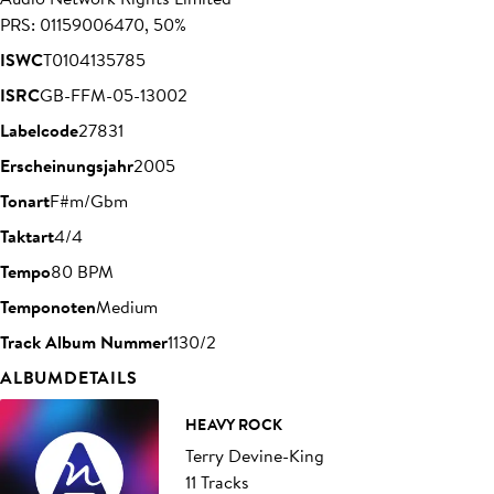
PRS: 01159006470, 50%
ISWC
T0104135785
ISRC
GB-FFM-05-13002
Labelcode
27831
Erscheinungsjahr
2005
Tonart
F#m/Gbm
Taktart
4/4
Tempo
80 BPM
Temponoten
Medium
Track Album Nummer
1130/2
ALBUMDETAILS
HEAVY ROCK
Terry Devine-King
11 Tracks