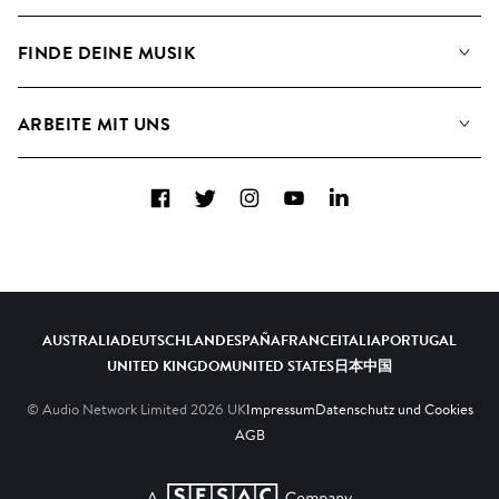
Angaben für Verwertungsgesellschaften
Playlisten
FINDE DEINE MUSIK
Blog
Alben
FAQs
Wie wir KI nutzen
Collections
ARBEITE MIT UNS
Kontakt
Top 20
Karriere
Facebook
Twitter
Instagram
YouTube
LinkedIn
A&R - Demo-Einsendungen
AUSTRALIA
DEUTSCHLAND
ESPAÑA
FRANCE
ITALIA
PORTUGAL
UNITED KINGDOM
UNITED STATES
日本
中国
© Audio Network Limited
2026
UK
Impressum
Datenschutz und Cookies
AGB
A SESAC Company