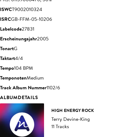
ISWC
T9002010324
ISRC
GB-FFM-05-10206
Labelcode
27831
Erscheinungsjahr
2005
Tonart
G
Taktart
4/4
Tempo
104 BPM
Temponoten
Medium
Track Album Nummer
1102/6
ALBUMDETAILS
HIGH ENERGY ROCK
Terry Devine-King
11 Tracks