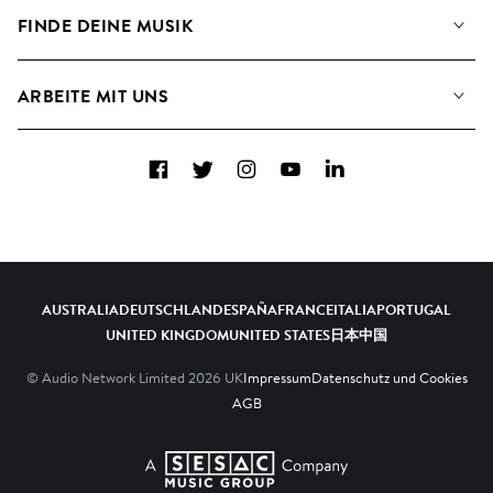
Angaben für Verwertungsgesellschaften
Playlisten
FINDE DEINE MUSIK
Blog
Alben
FAQs
Wie wir KI nutzen
Collections
ARBEITE MIT UNS
Kontakt
Top 20
Karriere
Facebook
Twitter
Instagram
YouTube
LinkedIn
A&R - Demo-Einsendungen
AUSTRALIA
DEUTSCHLAND
ESPAÑA
FRANCE
ITALIA
PORTUGAL
UNITED KINGDOM
UNITED STATES
日本
中国
© Audio Network Limited
2026
UK
Impressum
Datenschutz und Cookies
AGB
A SESAC Company