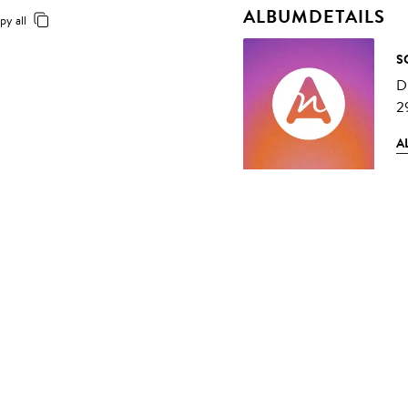
ALBUMDETAILS
py all
S
D
2
A