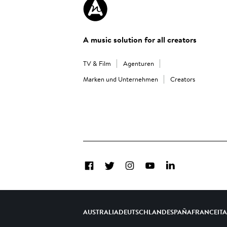
A music solution for all creators
TV & Film
Agenturen
Marken und Unternehmen
Creators
Facebook
Twitter
Instagram
YouTube
LinkedIn
AUSTRALIA
DEUTSCHLAND
ESPAÑA
FRANCE
IT