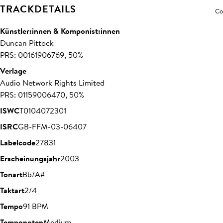
TRACKDETAILS
Co
Künstler:innen & Komponist:innen
Duncan Pittock
PRS: 00161906769, 50%
Verlage
Audio Network Rights Limited
PRS: 01159006470, 50%
ISWC
T0104072301
ISRC
GB-FFM-03-06407
Labelcode
27831
Erscheinungsjahr
2003
Tonart
Bb/A#
Taktart
2/4
Tempo
91 BPM
Temponoten
Medium