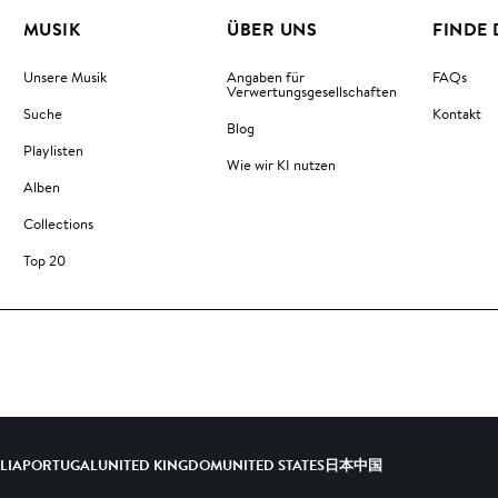
MUSIK
ÜBER UNS
FINDE 
Unsere Musik
Angaben für
FAQs
Verwertungsgesellschaften
Suche
Kontakt
Blog
Playlisten
Wie wir KI nutzen
Alben
Collections
Top 20
ALIA
PORTUGAL
UNITED KINGDOM
UNITED STATES
日本
中国