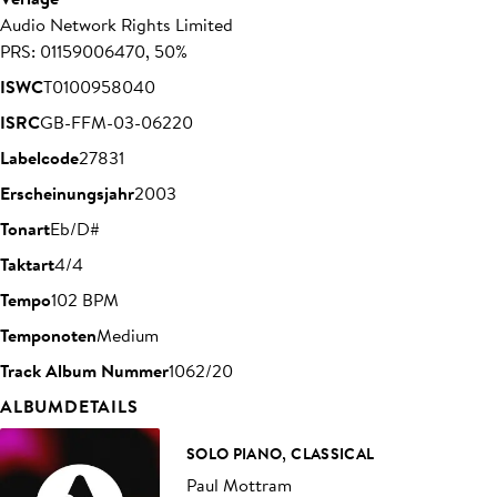
Audio Network Rights Limited
PRS: 01159006470, 50%
ISWC
T0100958040
ISRC
GB-FFM-03-06220
Labelcode
27831
Erscheinungsjahr
2003
Tonart
Eb/D#
Taktart
4/4
Tempo
102 BPM
Temponoten
Medium
Track Album Nummer
1062/20
ALBUMDETAILS
SOLO PIANO, CLASSICAL
Paul Mottram