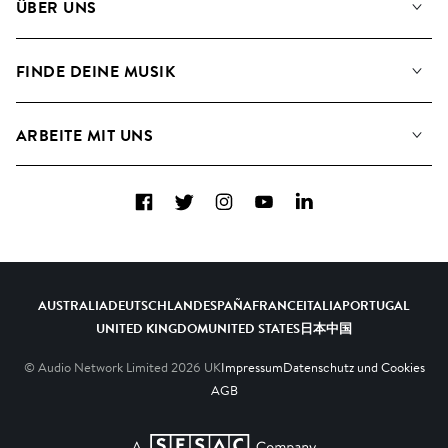
ÜBER UNS
Suche
Angaben für Verwertungsgesellschaften
Playlisten
FINDE DEINE MUSIK
Blog
Alben
FAQs
Wie wir KI nutzen
Collections
ARBEITE MIT UNS
Kontakt
Top 20
Karriere
Facebook
Twitter
Instagram
YouTube
LinkedIn
A&R - Demo-Einsendungen
AUSTRALIA
DEUTSCHLAND
ESPAÑA
FRANCE
ITALIA
PORTUGAL
UNITED KINGDOM
UNITED STATES
日本
中国
© Audio Network Limited
2026
UK
Impressum
Datenschutz und Cookies
AGB
A SESAC Company