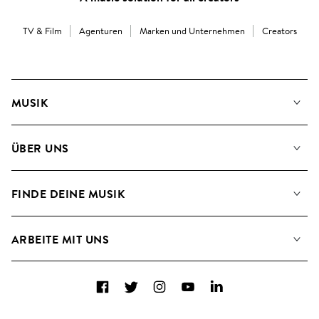
TV & Film
Agenturen
Marken und Unternehmen
Creators
MUSIK
Unsere Musik
ÜBER UNS
Suche
Angaben für Verwertungsgesellschaften
Playlisten
FINDE DEINE MUSIK
Blog
Alben
FAQs
Wie wir KI nutzen
Collections
ARBEITE MIT UNS
Kontakt
Top 20
Karriere
Facebook
Twitter
Instagram
YouTube
LinkedIn
A&R - Demo-Einsendungen