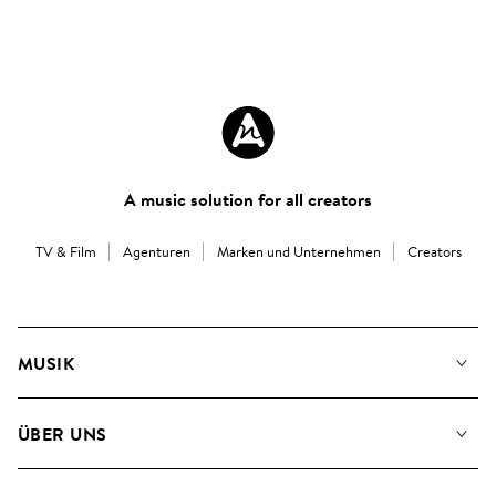
A music solution for all creators
TV & Film
Agenturen
Marken und Unternehmen
Creators
MUSIK
Unsere Musik
ÜBER UNS
Suche
Angaben für Verwertungsgesellschaften
Playlisten