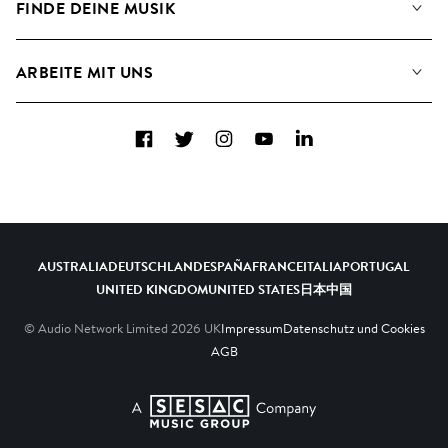
FINDE DEINE MUSIK
Blog
Alben
FAQs
Wie wir KI nutzen
Collections
ARBEITE MIT UNS
Kontakt
Top 20
Karriere
Facebook
Twitter
Instagram
YouTube
LinkedIn
A&R - Demo-Einsendungen
AUSTRALIA
DEUTSCHLAND
ESPAÑA
FRANCE
ITALIA
PORTUGAL
UNITED KINGDOM
UNITED STATES
日本
中国
© Audio Network Limited
2026
UK
Impressum
Datenschutz und Cookies
AGB
A SESAC Company