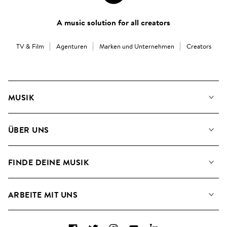
A music solution for all creators
TV & Film
Agenturen
Marken und Unternehmen
Creators
MUSIK
Unsere Musik
ÜBER UNS
Suche
Angaben für Verwertungsgesellschaften
Playlisten
FINDE DEINE MUSIK
Blog
Alben
FAQs
Wie wir KI nutzen
Collections
ARBEITE MIT UNS
Kontakt
Top 20
Karriere
Facebook
Twitter
Instagram
YouTube
LinkedIn