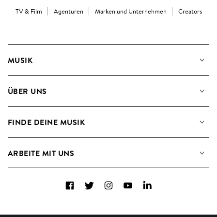
TV & Film
Agenturen
Marken und Unternehmen
Creators
MUSIK
Unsere Musik
ÜBER UNS
Suche
Angaben für Verwertungsgesellschaften
Playlisten
FINDE DEINE MUSIK
Blog
Alben
FAQs
Wie wir KI nutzen
Collections
ARBEITE MIT UNS
Kontakt
Top 20
Karriere
Facebook
Twitter
Instagram
YouTube
LinkedIn
A&R - Demo-Einsendungen